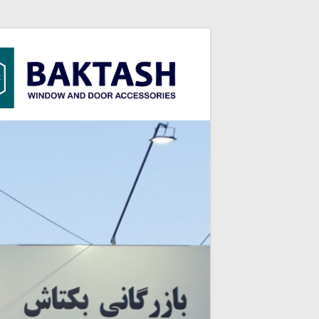
بازرگانی
UPVC
بکتاش
فروش
یراق
آلات
UPVC
برند
آکادو
ACCADO
/
رزه
REZE
/
کایاپن
KAYA
PEN