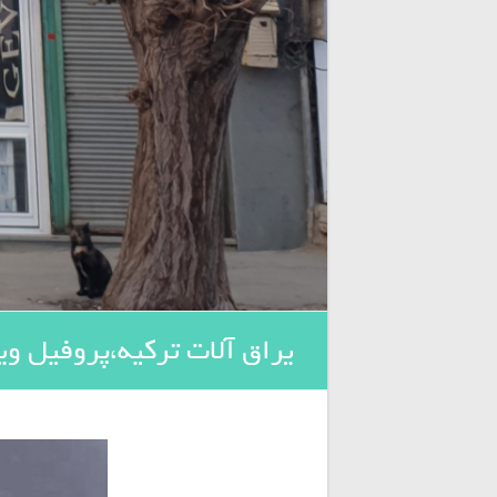
یراق آلات ترکیه،پروفیل وینوا winova wenova، بازرگان