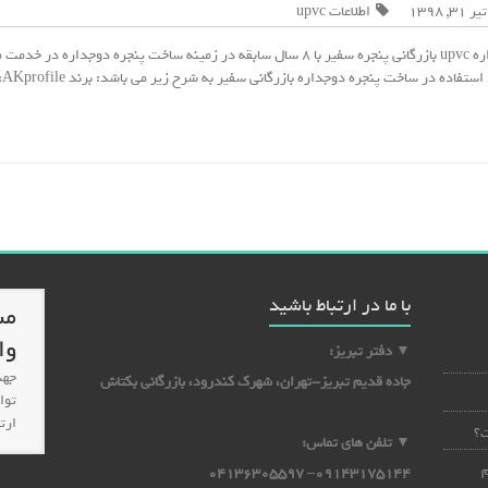
تیر ۳۱, ۱۳۹۸
اطلاعات upvc
ساخت پنجره دوجداره upvc بازرگانی پنجره سفیر با ۸ سال سابقه در زمینه ساخت پنجره دوجد
اده در ساخت پنجره دوجداره بازرگانی سفیر به شرح زیر می باشد: برند AKprofile: بازرگانی ما…
با ما در ارتباط باشید
مش
وا
▼ دفتر تبریز:
جهت
جاده قدیم تبریز-تهران، شهرک کندرود، بازرگانی بکتاش
توا
ارت
▼ تلفن های تماس:
هم
09143175144– 04136305597