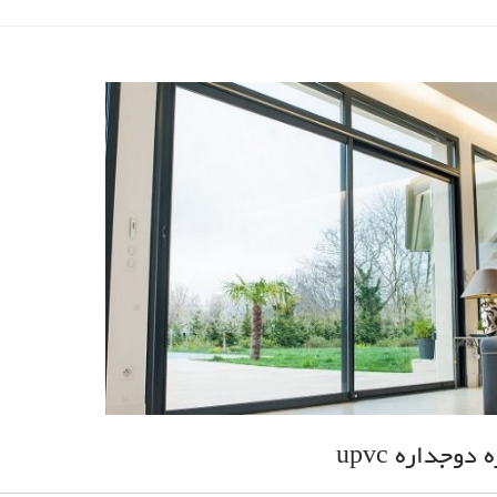
وجداره upvc