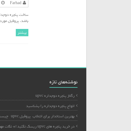
Farhad
باشد. پروفیل مورد استف
بیشتر
نوشته‌های تازه
رگلاژ پنجره دوجداره upvc
انواع پنجره دوجداره را بشناسید
بهترین استاندار برای انتخاب پروفیل upvc چیست؟
در خرید پنجره های upvc ریسک نکنید !+ نکات م