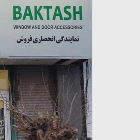
/
برگمن
Bregmann
/
جویس
geviss
و
پروفیل
UPVC
برند
ویونا
Viona
/