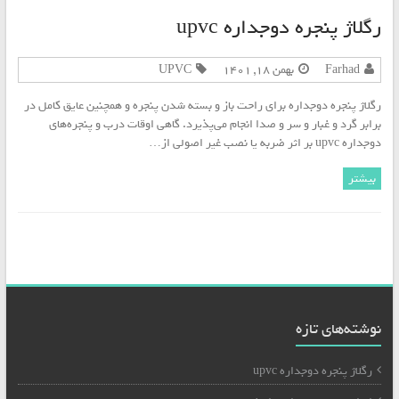
رگلاژ پنجره دوجداره upvc
Farhad
بهمن ۱۸, ۱۴۰۱
UPVC
رگلاژ پنجره دوجداره برای راحت باز و بسته شدن پنجره و همچنین عایق کامل در
برابر گرد و غبار و سر و صدا انجام می‌پذیرد. گاهی اوقات درب و پنجره‌های
دوجداره upvc بر اثر ضربه یا نصب غیر اصولی از…
بیشتر
نوشته‌های تازه
رگلاژ پنجره دوجداره upvc