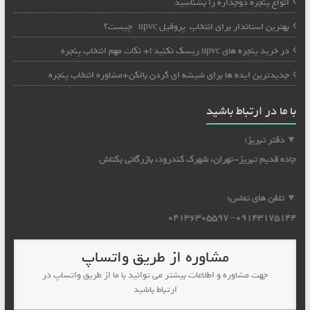
انواع پنجره دوجداره را بشناسید
بهترین استاندار برای انتخاب پروفیل upvc چیست؟
در خرید پنجره های upvc ریسک نکنید !+ نکات مهم انتخاب پنجره
جدیدترین ایده ها برای شیشه ای کردن بالکن+مشاوره انتخاب پنجره
با ما در ارتباط باشید
▼ دفتر تبریز:
جاده قدیم تبریز-تهران، شهرک کندرود، بازرگانی بکتاش
▼ تلفن های تماس:
09143175144– 04136305597
مشاوره از طریق واتساپ
جهت مشاوره و اطلاعات بیشتر می توانید با ما از طریق واتساپ در
ارتباط باشید