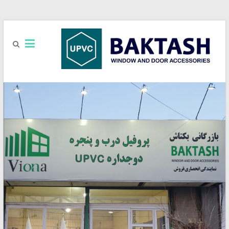
بازرگانی
UPVC
بکتاش
فروش
یراق
آلات
UPVC
برند
آکادو
ACCADO
/
رزه
REZE
/
کایاپن
KAYA
PEN