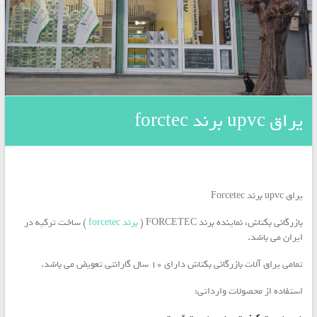
/
برگمن
Bregmann
/
جویس
geviss
و
پروفیل
یراق upvc برند forctec
UPVC
برند
ویونا
Viona
/
یراق upvc برند Forcetec
بازرگانی بکتاش، نماینده برند FORCETEC (
برند forcetec
) ساخت ترکیه در
ایران می باشد.
تمامی یراق آلات بازرگانی بکتاش دارای ۱۰ سال گارانتی تعویض می باشد.
استفاده از محصولات وارداتی: