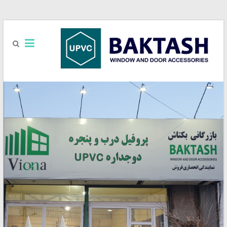
بازرگانی
UPVC
بکتاش
فروش
یراق
آلات
UPVC
برند
آکادو
ACCADO
/
رزه
REZE
/
کایاپن
KAYA
PEN