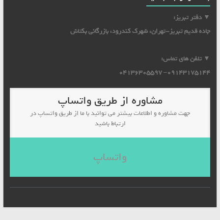
▼ دفتر تبریز:
جاده قدیم تبریز-تهران، شهرک کندرود، بازرگانی بکتاش
▼ تلفن های تماس:
09143175144– 04136305597
مشاوره از طریق واتساپ
جهت مشاوره و اطلاعات بیشتر می توانید با ما از طریق واتساپ در
ارتباط باشید
واتساپ