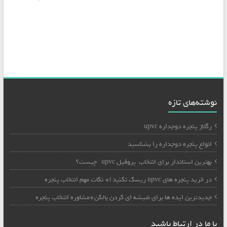
نوشته‌های تازه
رگلاژ پنجره دوجداره upvc
انواع پنجره دوجداره را بشناسید
بهترین استاندار برای انتخاب پروفیل upvc چیست؟
در خرید پنجره های upvc ریسک نکنید !+ نکات مهم انتخاب پنجره
جدیدترین ایده ها برای شیشه ای کردن بالکن+مشاوره انتخاب پنجره
با ما در ارتباط باشید