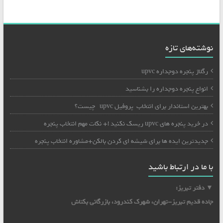
نوشته‌های تازه
رگلاژ پنجره دوجداره upvc
انواع پنجره دوجداره را بشناسید
بهترین استاندار برای انتخاب پروفیل upvc چیست؟
در خرید پنجره های upvc ریسک نکنید !+ نکات مهم انتخاب پنجره
جدیدترین ایده ها برای شیشه ای کردن بالکن+مشاوره انتخاب پنجره
با ما در ارتباط باشید
▼ دفتر تبریز:
جاده قدیم تبریز-تهران، شهرک کندرود، بازرگانی بکتاش