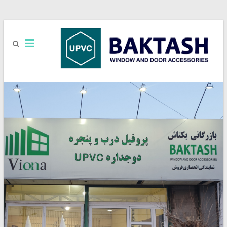
بازرگانی
UPVC
بکتاش
فروش
یراق
آلات
UPVC
برند
آکادو
ACCADO
/
رزه
REZE
/
کایاپن
KAYA
PEN