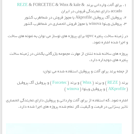
یراق آلات وارداتی برند
& FORCETEC & Winx & kale &
REZE
accado دارای نمایندگی فروش در ایران
پروفیل آک پروفیل Akprofile با مجوز فروش در شمالغرب کشور
پروفیل وینوا winova با مجوز فروش انحصاری در شمالغرب کشور
در زمینه ساخت پنجره upvc برای پروژه های نوساز می توان به نمونه های ساخت
و اجرا شده اشاره نمود.
پروژه های ساخته شده نشان از مهارت مجموعه بازرگانی بکتاش در زمینه ساخت
پنجره های دوجداره دارد.
از جمله برند یراق آلات و پروفیل استفاده شده می توان:
برند (
REZE
) و برند (
Winx
) و برند (
Forcetec
) و پروفیل آک پروفیل
(
AKprofile
) و پروفیل وینوا (
winova
)
اشاره نمود. که استفاده از یراق آلات وارداتی و پروفیل دارای نمایندگی انحصاری
تاثیر بسزایی در قیمت و کیفیت کار تمام شده پروژه های اجرا شده دارد.