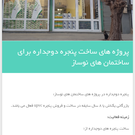
/
برگمن
Bregmann
/
جویس
geviss
و
پروفیل
پروژه های ساخت پنجره دوجداره برای
UPVC
برند
ساختمان های نوساز
ویونا
Viona
/
پنجره دوجداره در پروژه های ساختمان های نوساز:
بازرگانی بکتاش با ۸ سال سابقه در ساخت و فروش پنجره upvc فعال می باشد.
زمینه فعالیت:
ساخت پنجره های دوجداره از؛