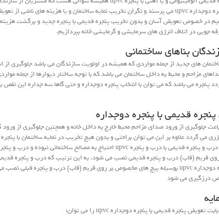
امکان تعویض پنجره قدیمی آلومینیومی و یا آهنی با پنجره upvc همیشه سوالی هست که مشتریان
کنندگان درب و پنجره دوجداره upvc می پرسند و نگران تخریب نمایه ساختمان و یا هزینه های ناشی 
یم در خصوص تعویض آسان و بدون تخریب پنجره قدیمی با پنجره جدید و برگشت هزینه ه
ه جویی در اتلاف انرژی های سرمایشی و گرمایشی خانه بپردازیم.
ندگان بناهای ساختمانی
تمان های جدید از جمله مواردی که همیشه در اولویت سازندگان می باشد جلوگیری از اتل
اهای مزاحم و محیط به داخل ساختمان می باشد که با توجه ساختار دیوارها از جمله موا
دد پنجره می باشد که می توان با انتخاب پنجره دوجداره و حتی گاها سه جداره این نقص بز
پنجره قدیمی با پنجره دوجداره
اعث جلوگیری از ورود صدای مزاحم محیط خارج به داخل خانه و همچنین جلوگیری از ورود گر
نژری می گردد علاوه بر این می توان براحتی و بدون هیچ تخریب در نمایه ساختمان با پنجره
گردد. برای تعویض درب و پنجره قدیمی با درب و پنجره upvc احتیاج به مصالح ساختمانی نبود
 فریم (قاب) درب و پنجره قدیمی نصب می شود. به این ترتیب که درب و پنجره قدیمی ب
شده و درب و پنجره دوجداره upvc بوسیله پیچ های مخصوص بر روی فریم (قاب) درب و پنجره قبلی ن
 درزگیری می شود
ایه
تعویض پنجره قدیمی با پنجره دوجداره upvc را می توان: