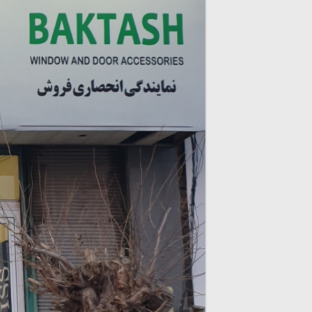
/
برگمن
Bregmann
/
جویس
geviss
و
پروفیل
UPVC
برند
ویونا
Viona
/