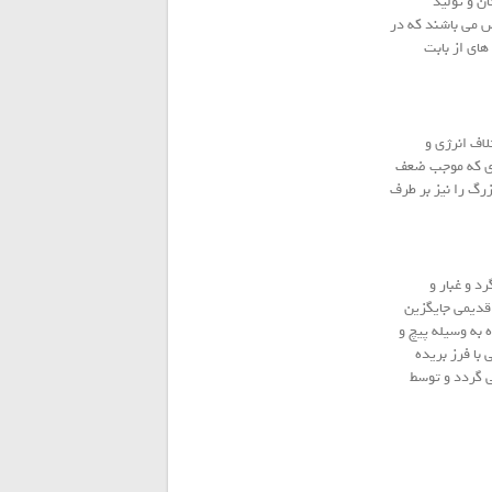
 از سازندگان و تولید
از تعویض می باشند که در
ای از بابت
اف انرژی و
ردی که موجب ضعف
رگ را نیز بر طرف
د و غبار و
 قدیمی جایگزین
ه و درب و پنجره به وسیله پیچ و
ا فرز بریده
صب می گردد و توسط