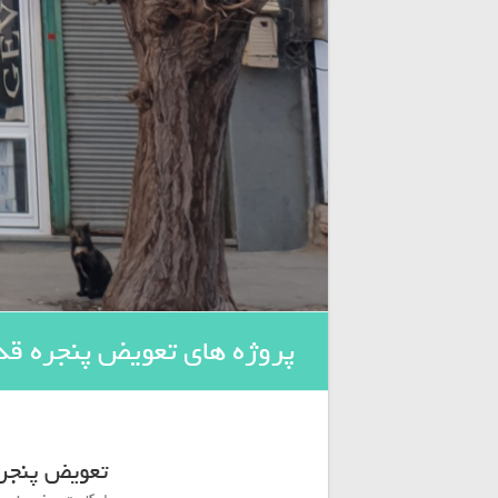
پروژه های تعویض پنجره قدیمی
تعویض پنجره ق