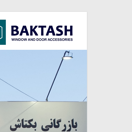
بازرگانی
UPVC
بکتاش
فروش
یراق
آلات
UPVC
برند
آکادو
ACCADO
/
رزه
REZE
/
کایاپن
KAYA
PEN