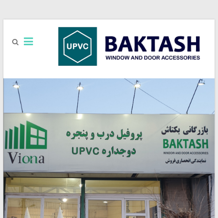
بازرگانی
UPVC
بکتاش
فروش
یراق
آلات
UPVC
برند
آکادو
ACCADO
/
رزه
REZE
/
کایاپن
KAYA
PEN