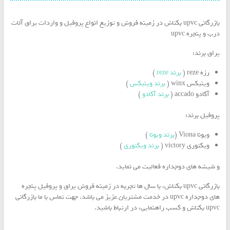
بازرگانی upvc بکتاش در زمینه فروش و توزیع انواع پروفیل و واردات یراق آلات
درب و پنجره upvc
یراق برند:
رزه reze (
برند reze
)
وینیکس winx (
برند وینیکس
)
آکادو accado (
برند آکادو
)
پروفیل برند:
ویونا Viona (
برند ویونا
)
ویکتوری victory (
برند ویکتوری
)
و شیشه های دوجداره فعالیت می نماید.
بازرگانی upvc بکتاش، با سال ها تجربه در زمینه فروش یراق و پروفیل پنجره
های دوجداره upvc در خدمت مشتریان عزیز می باشد. جهت تماس با ما بازرگانی
upvc بکتاش و کسب راهنمایی، در ارتباط باشید.