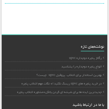
نوشته‌های تازه
رگلاژ پنجره دوجداره upvc
انواع پنجره دوجداره را بشناسید
بهترین استاندار برای انتخاب پروفیل upvc چیست؟
در خرید پنجره های upvc ریسک نکنید !+ نکات مهم انتخاب پنجره
جدیدترین ایده ها برای شیشه ای کردن بالکن+مشاوره انتخاب پنجره
با ما در ارتباط باشید