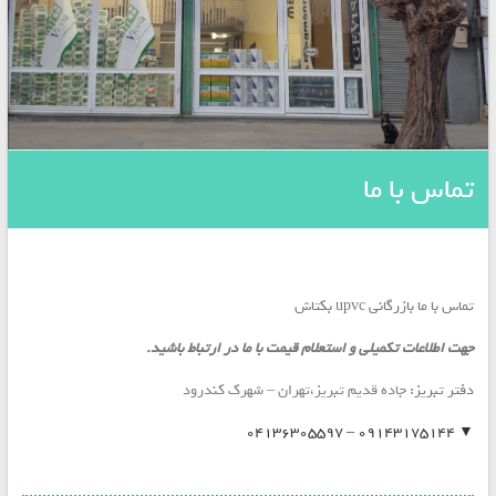
/
برگمن
Bregmann
/
جویس
geviss
و
پروفیل
تماس با ما
UPVC
برند
ویونا
Viona
/
تماس با ما بازرگانی upvc بکتاش
جهت اطلاعات تکمیلی و استعلام قیمت با ما در ارتباط باشید.
دفتر تبریز:
جاده قدیم تبریز،تهران – شهرک کندرود
▼ ۰۹۱۴۳۱۷۵۱۴۴ – ۰۴۱۳۶۳۰۵۵۹۷